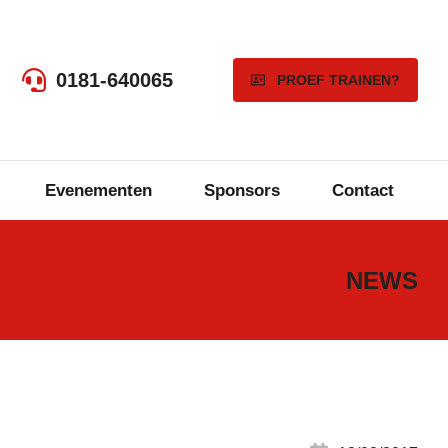
0181-640065
PROEF TRAINEN?
Evenementen
Sponsors
Contact
NEWS