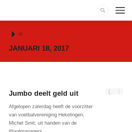
Je bent hier:
18
JANUARI 18, 2017
Jumbo deelt geld uit
Afgelopen zaterdag heeft de voorzitter
van voetbalvereniging Hekelingen,
Michel Smit, uit handen van de
filiaalmanagers…