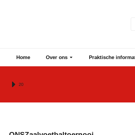
Home
Over ons
Praktische informa
Je bent hier:
20
ONSZaalvoetbaltoernooi