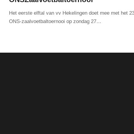
Het eerste elftal van vv Hekelingen doet mee met het 2
ONS-zaalvoetbaltoernooi op zondag 27…