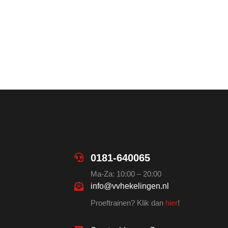
0181-640065
Ma-Za: 10:00 – 20:00
info@vvhekelingen.nl
Proeftrainen? Klik dan
hier
!