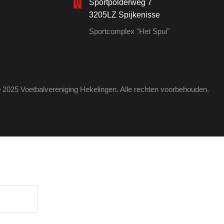
Sportpolderweg 7
3205LZ Spijkenisse
Sportcomplex "Het Spui"
 2025 Voetbalvereniging Hekelingen. Alle rechten voorbehouden.