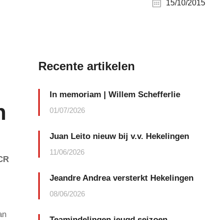
15/10/2015
Recente artikelen
In memoriam | Willem Schefferlie
n
01/07/2026
Juan Leito nieuw bij v.v. Hekelingen
11/06/2026
WCR
Jeandre Andrea versterkt Hekelingen
08/06/2026
an
Teamindelingen jeugd seizoen