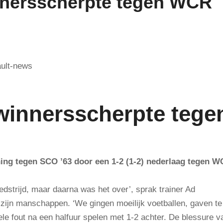
nnersscherpte tegen WCR
winnersscherpte tege
ning tegen SCO ’63 door een 1-2 (1-2) nederlaag tegen 
strijd, maar daarna was het over’, sprak trainer Ad
n zijn manschappen. ‘We gingen moeilijk voetballen, gaven te
le fout na een halfuur spelen met 1-2 achter. De blessure v