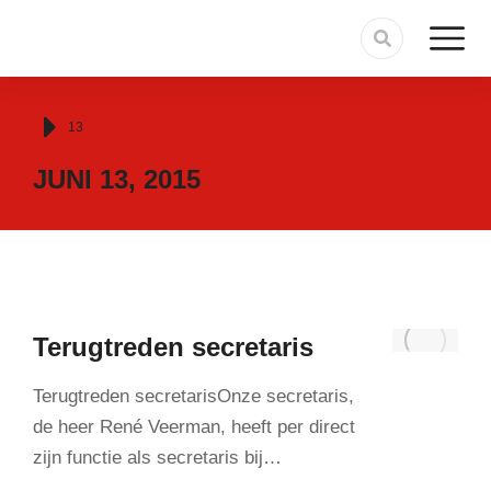
Je bent hier:
13
JUNI 13, 2015
Terugtreden secretaris
Terugtreden secretarisOnze secretaris,
de heer René Veerman, heeft per direct
zijn functie als secretaris bij…