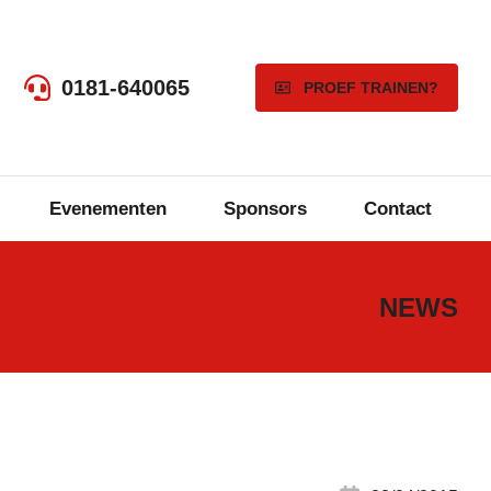
0181-640065
PROEF TRAINEN?
Evenementen
Sponsors
Contact
NEWS