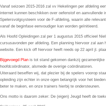
Vanaf seizoen 2015-2016 zal vv Hekelingen per afdeling een o
internet kunnen beschikken over oefenstof en aanvullende i
Spelersvolgsysteem voor de F-afdeling, waarin alle releva
vanaf de beginfase eenvoudiger kan worden geïnitieerd.
Als Hoofd Opleidingen zal per 1 augustus 2015 officieel Nie
cursusavonden per afdeling. Een planning hiervoor zal aan 
website. Een kick off hiervoor heeft reeds op 22 april jl. pl
Bijgevoegd Plan
is tot stand gekomen dankzij gezamenlijke
hoofdcoördinator, alsmede de overige coördinatoren.
Uiteraard beseffen wij, dat plezier bij de spelers voorop st
opleiding zijn echter in onze ogen belangrijk voor het bied
beter te maken, en onze trainers hierbij te ondersteunen.
Ons motto is daarom zeker: De (eigen) Jeugd heeft de toek