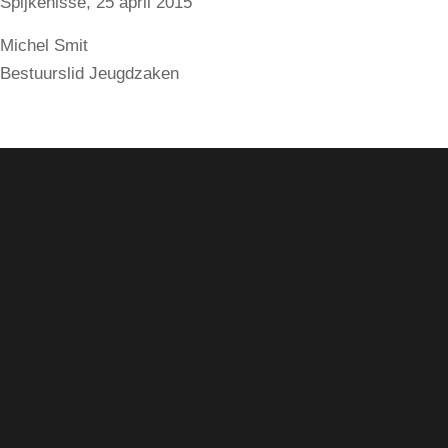
Spijkenisse, 25 april 2015
Michel Smit
Bestuurslid Jeugdzaken