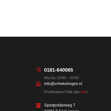
0181-640065
Ma-Za: 10:00 – 20:00
info@vvhekelingen.nl
Proeftrainen? Klik dan
hier
!
Sportpolderweg 7