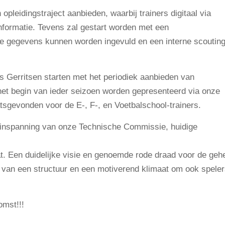
pleidingstraject aanbieden, waarbij trainers digitaal via
nformatie. Tevens zal gestart worden met een
nte gegevens kunnen worden ingevuld en een interne scoutin
ls Gerritsen starten met het periodiek aanbieden van
het begin van ieder seizoen worden gepresenteerd via onze
aatsgevonden voor de E-, F-, en Voetbalschool-trainers.
 inspanning van onze Technische Commissie, huidige
aat. Een duidelijke visie en genoemde rode draad voor de geh
en van een structuur en een motiverend klimaat om ook spele
omst!!!