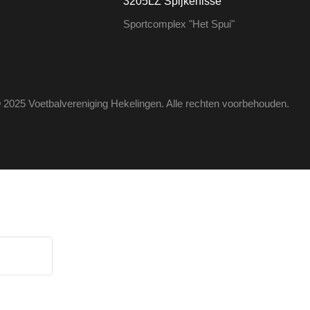
3205LZ Spijkenisse
Sportcomplex "Het Spui"
 2025 Voetbalvereniging Hekelingen. Alle rechten voorbehouden.