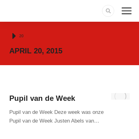
Je bent hier:
20
APRIL 20, 2015
Pupil van de Week
Pupil van de Week Deze week was onze
Pupil van de Week Justen Abels van…