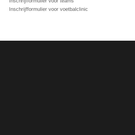
Inschrijfformulier voor teams
Inschrijfformulier voor voetbalclinic