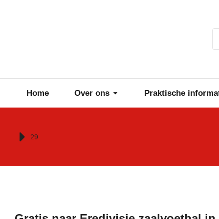
Home
Over ons
Praktische informa
Je bent hier:
29
Gratis naar Eredivisie zaalvoetbal in