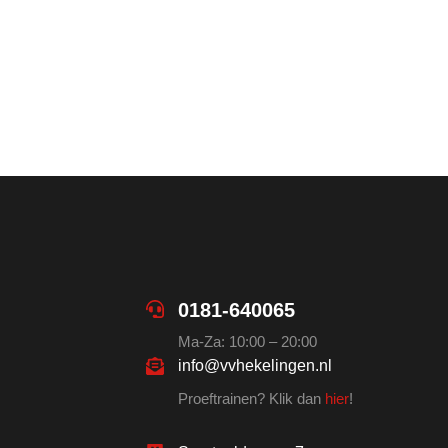
0181-640065
Ma-Za: 10:00 – 20:00
info@vvhekelingen.nl
Proeftrainen? Klik dan
hier
!