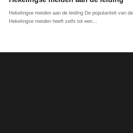
Hekelingse meiden aan de leiding De populariteit van de
Hekelingse meiden heeft zelfs tot een…