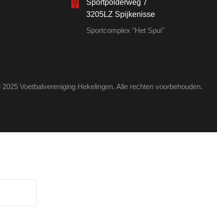
Sportpolderweg 7
3205LZ Spijkenisse
Sportcomplex "Het Spui"
 2025 Voetbalvereniging Hekelingen. Alle rechten voorbehouden.