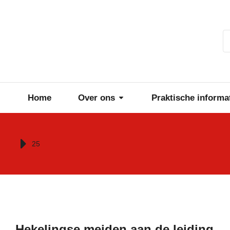
Home
Over ons
Praktische informa
Je bent hier:
25
Hekelingse meiden aan de leiding