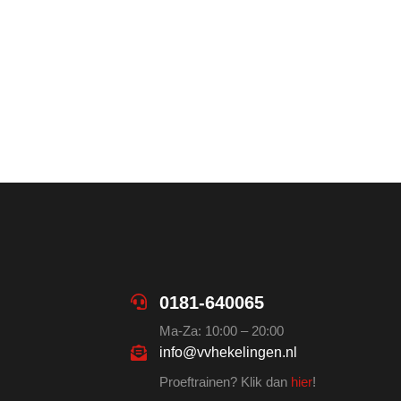
0181-640065
Ma-Za: 10:00 – 20:00
info@vvhekelingen.nl
Proeftrainen? Klik dan
hier
!