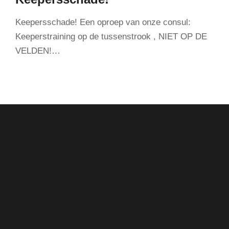
Keepersschade! Een oproep van onze consul:
Keeperstraining op de tussenstrook , NIET OP DE
VELDEN!…