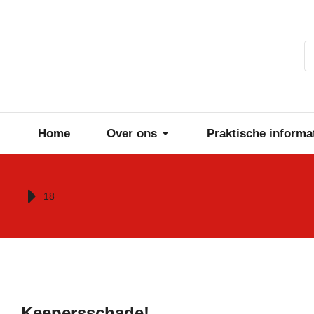
Home
Over ons
Praktische informa
Je bent hier:
18
Keepersschade!