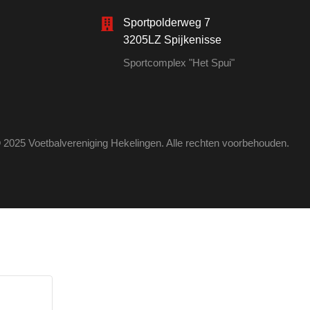
Sportpolderweg 7
3205LZ Spijkenisse
Sportcomplex "Het Spui"
 2025 Voetbalvereniging Hekelingen. Alle rechten voorbehouden.