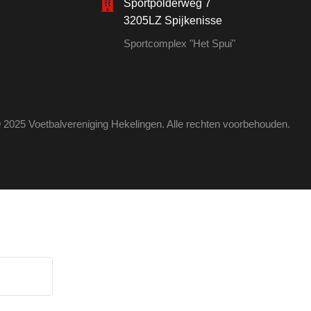
Sportpolderweg 7
3205LZ Spijkenisse
Sportcomplex "Het Spui"
 2025 Voetbalvereniging Hekelingen. Alle rechten voorbehouden.