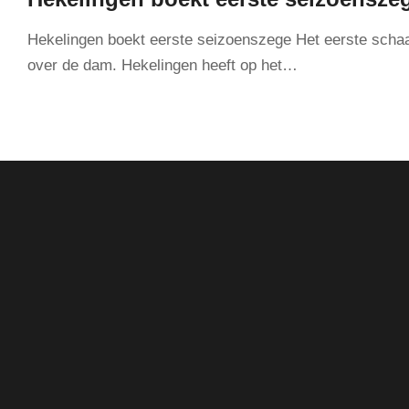
Hekelingen boekt eerste seizoenszege Het eerste schaa
over de dam. Hekelingen heeft op het…