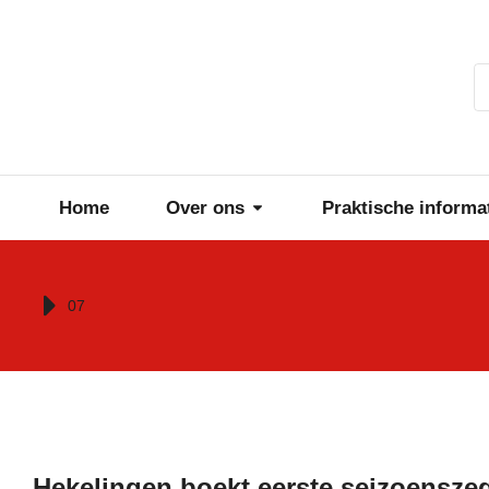
Home
Over ons
Praktische informa
Je bent hier:
07
Hekelingen boekt eerste seizoensze