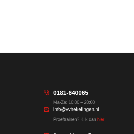
0181-640065
Ma-Za: 10:00 – 20:00
info@vvhekelingen.nl
Proeftrainen? Klik dan
hier
!