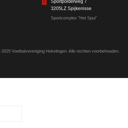
Sportpolderweg 7
3205LZ Spijkenisse
Sportcomplex "Het Spui"
 2025 Voetbalvereniging Hekelingen. Alle rechten voorbehouden.