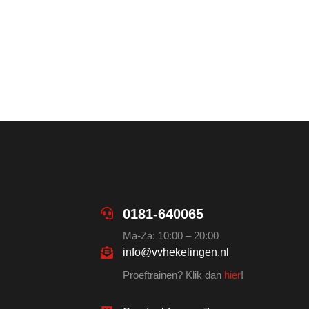
0181-640065
Ma-Za: 10:00 – 20:00
info@vvhekelingen.nl
Proeftrainen? Klik dan
hier
!