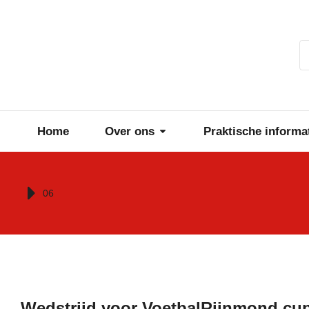
Home
Over ons
Praktische informa
Je bent hier:
06
Wedstrijd voor VoetbalRijnmond cu