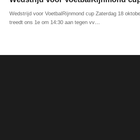
Wedstrijd voor VoetbalRijnmond cup Zaterdag 18 oktob
treedt ons 1e om 14:30 aan tegen vv…