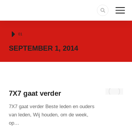
Je bent hier:
01
SEPTEMBER 1, 2014
7X7 gaat verder
7X7 gaat verder Beste leden en ouders
van leden, Wij houden, om de week,
op…