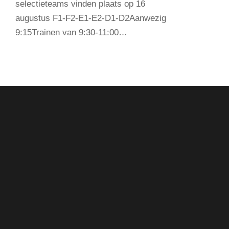
selectieteams vinden plaats op 16
augustus F1-F2-E1-E2-D1-D2Aanwezig
9:15Trainen van 9:30-11:00…