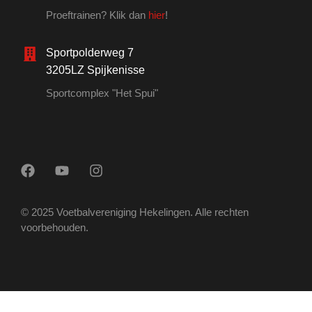
Proeftrainen? Klik dan
hier
!
Sportpolderweg 7
3205LZ Spijkenisse
Sportcomplex "Het Spui"
© 2025 Voetbalvereniging Hekelingen. Alle rechten
voorbehouden.