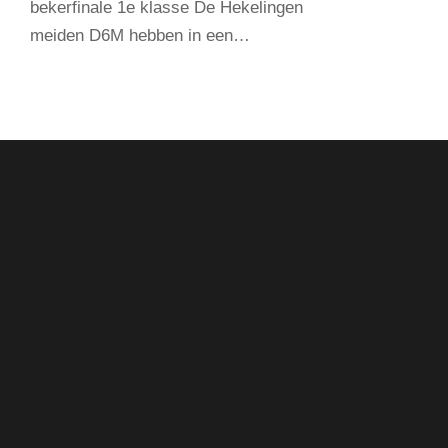
bekerfinale 1e klasse De Hekelingen
meiden D6M hebben in een…