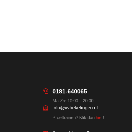
0181-640065
Ma-Za: 10:00 – 20:00
info@vvhekelingen.nl
Proeftrainen? Klik dan
hier
!