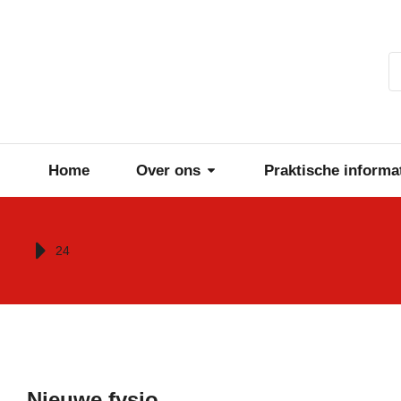
Home
Over ons
Praktische informa
Je bent hier:
24
Nieuwe fysio