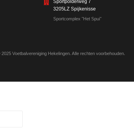
Sportpolderweg 7
3205LZ Spijkenisse
Sportcomplex "Het Spui"
 2025 Voetbalvereniging Hekelingen. Alle rechten voorbehouden.