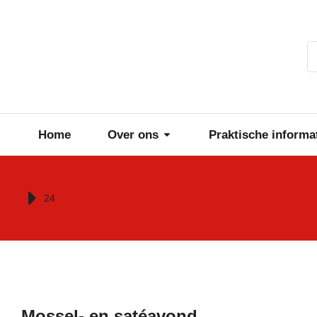
Home
Over ons
Praktische informa
Je bent hier:
24
Mossel- en satéavond