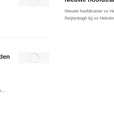
Nieuwe hoofdtrainer vv He
Reijtenbagh bij vv Hekeli
eden
en…