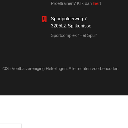
Proeftrainen? Klik dan
hier
!
Sportpolderweg 7
3205LZ Spijkenisse
Sportcomplex "Het Spui"
 2025 Voetbalvereniging Hekelingen. Alle rechten voorbehouden.