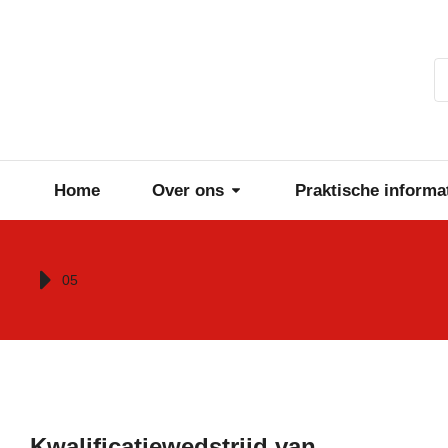
Home
Over ons
Praktische informa
Je bent hier:
05
Kwalificatiewedstrijd van