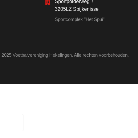
Sportpolderweg 7
3205LZ Spijkenisse
Sportcomplex "Het Spui"
 2025 Voetbalvereniging Hekelingen. Alle rechten voorbehouden.