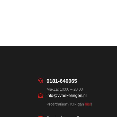
0181-640065
Ma-Za: 10:00 – 20:00
info@vvhekelingen.nl
Proeftrainen? Klik dan
hier
!