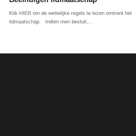
Klik HIER om de wettelijke regels te lezen omtrent het
lidmaatschap. Indien men besluit…