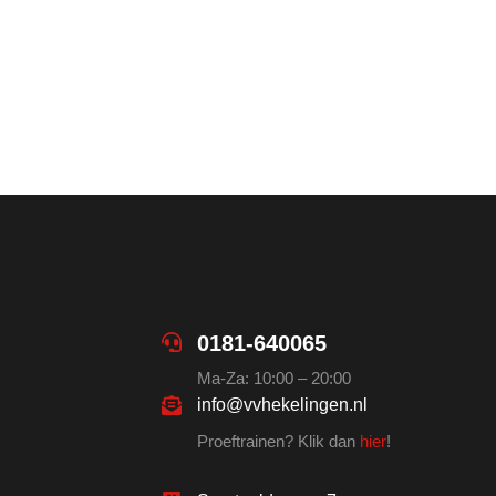
0181-640065
Ma-Za: 10:00 – 20:00
info@vvhekelingen.nl
Proeftrainen? Klik dan
hier
!