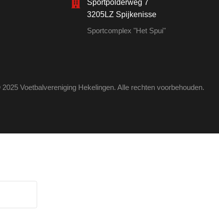
Sportpolderweg 7
3205LZ Spijkenisse
Sportcomplex "Het Spui"
 2025 Voetbalvereniging Hekelingen. Alle rechten voorbehouden.