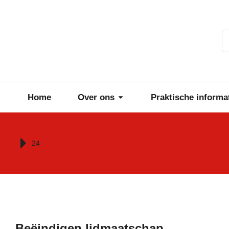
Home
Over ons
Praktische informa
Je bent hier:
24
Beëindigen lidmaatschap